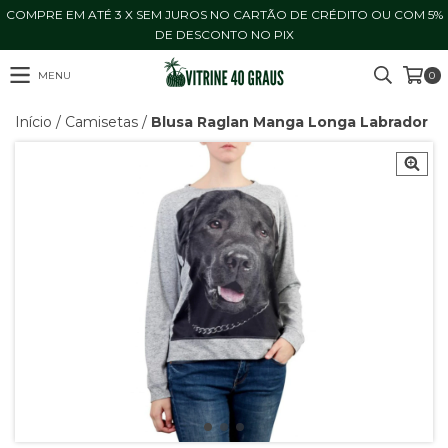
COMPRE EM ATÉ 3 X SEM JUROS NO CARTÃO DE CRÉDITO OU COM 5%
DE DESCONTO NO PIX
MENU
0
Início
/
Camisetas
/
Blusa Raglan Manga Longa Labrador