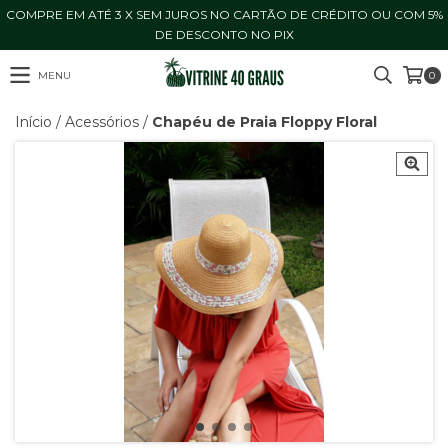
COMPRE EM ATÉ 3 X SEM JUROS NO CARTÃO DE CRÉDITO OU COM 5%
DE DESCONTO NO PIX
MENU
0
Início
/
Acessórios
/
Chapéu de Praia Floppy Floral