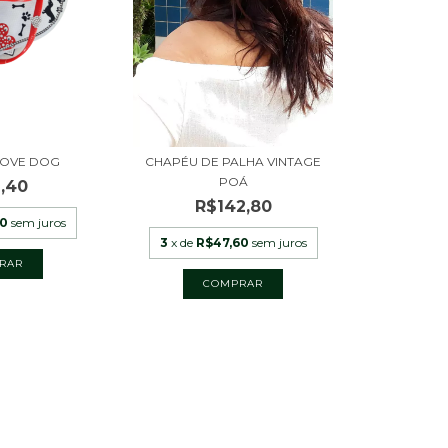
 LOVE DOG
CHAPÉU DE PALHA VINTAGE
POÁ
,40
R$142,80
80
sem juros
3
x de
R$47,60
sem juros
RAR