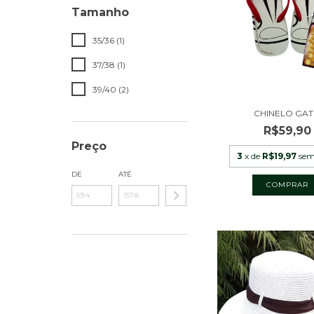
Tamanho
35/36 (1)
37/38 (1)
39/40 (2)
CHINELO GA
R$59,90
Preço
3
x de
R$19,97
sem
DE
ATÉ
COMPRAR