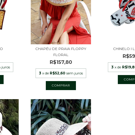
TO
CHAPÉU DE PRAIA FLOPPY
CHINELO I
FLORAL
R$59
R$157,80
 juros
3
x de
R$19,
3
x de
R$52,60
sem juros
COMP
COMPRAR